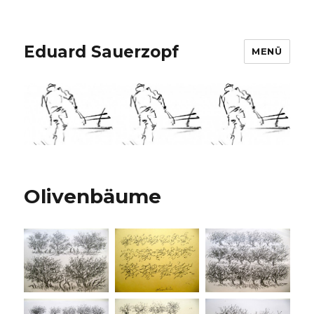
Eduard Sauerzopf
MENÜ
Olivenbäume