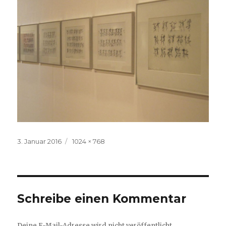
Veröffentlicht
3. Januar 2016
Volle
1024 × 768
am
Größe
Schreibe einen Kommentar
Deine E-Mail-Adresse wird nicht veröffentlicht.