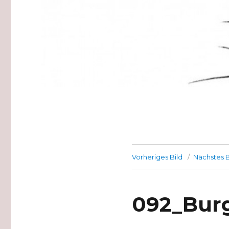
Vorheriges Bild
Nächstes B
092_Bur