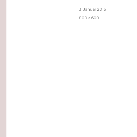
Veröffentlicht
3. Januar 2016
am
Volle
800 × 600
Größe