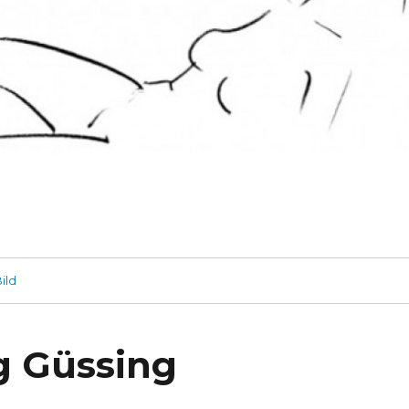
ild
g Güssing