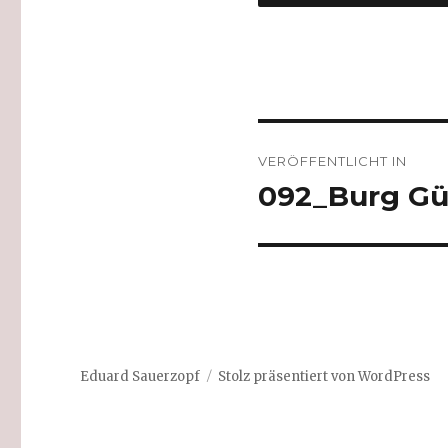
Beitrags-
VERÖFFENTLICHT IN
Navigation
092_Burg Gü
Eduard Sauerzopf
Stolz präsentiert von WordPress