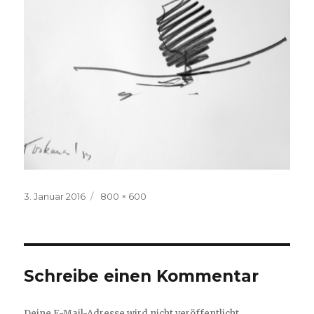
Veröffentlicht
3. Januar 2016
Volle
800 × 600
am
Größe
Schreibe einen Kommentar
Deine E-Mail-Adresse wird nicht veröffentlicht.