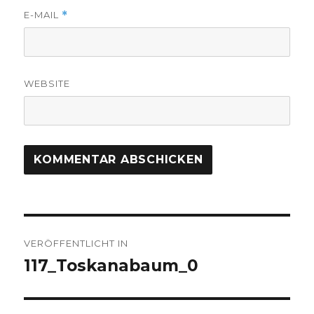
E-MAIL
*
WEBSITE
Beitrags-
VERÖFFENTLICHT IN
Navigation
117_Toskanabaum_0