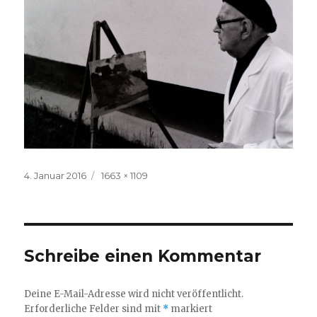
Veröffentlicht
4. Januar 2016
Volle
1663 × 1109
am
Größe
Schreibe einen Kommentar
Deine E-Mail-Adresse wird nicht veröffentlicht.
Erforderliche Felder sind mit
*
markiert