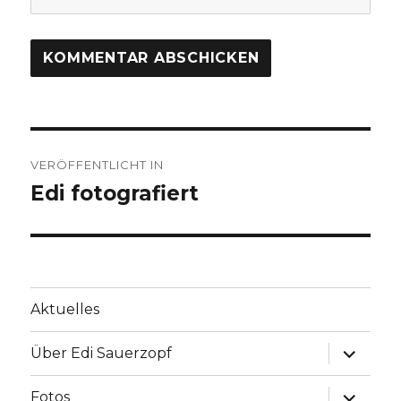
Beitrags-
VERÖFFENTLICHT IN
Navigation
Edi fotografiert
Aktuelles
Unterme
Über Edi Sauerzopf
anzeige
Unterme
Fotos