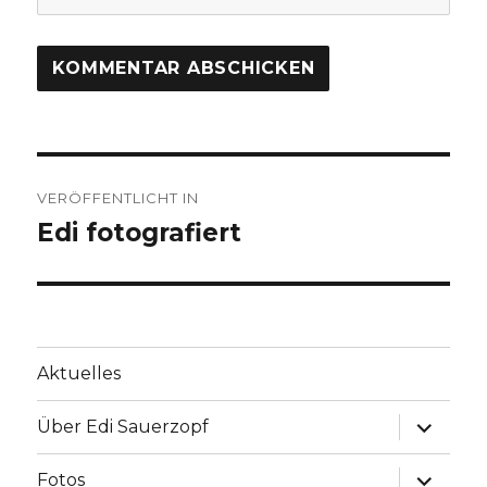
Beitrags-
VERÖFFENTLICHT IN
Navigation
Edi fotografiert
Aktuelles
Unterme
Über Edi Sauerzopf
anzeige
Unterme
Fotos